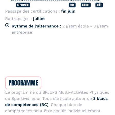
Passage des certifications :
fin juin
Rattrapages :
juillet
Rythme de l'alternance :
2 j/sem école - 3 j/sem
entreprise
PROGRAMME
Le programme du BPJEPS Multi-Activités Physiques
ou Sportives pour Tous s’articule autour de
3 blocs
de compétences (BC)
. Chaque bloc de
compétences peut être acquis individuellement.