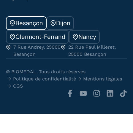
Besançon
Dijon
Clermont-Ferrand
Nancy
7 Rue Andrey, 25000
22 Rue Paul Milleret,
Besançon
25000 Besançon
© BIOMEDAL. Tous droits réservés
Politique de confidentialité
Mentions légales
CGS