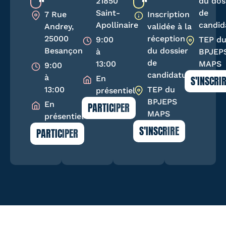
21850
du dos
Saint-
de
7 Rue
Inscription
Apollinaire
candid
Andrey,
validée à la
25000
réception
9:00
TEP d
Besançon
du dossier
à
BPJEP
de
13:00
MAPS
9:00
candidature
à
S'INSCRI
En
13:00
TEP du
présentiel
BPJEPS
En
PARTICIPER
MAPS
présentiel
S'INSCRIRE
PARTICIPER