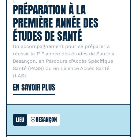
PRÉPARATION À LA
PREMIÈRE ANNÉE DES
ÉTUDES DE SANTÉ
Un accompagnement pour se préparer à
ère
réussir la 1
année des études de Santé à
Besançon, en Parcours d’Accès Spécifique
Santé (PASS) ou en Licence Accès Santé
(LAS).
EN SAVOIR PLUS
BESANÇON
LIEU