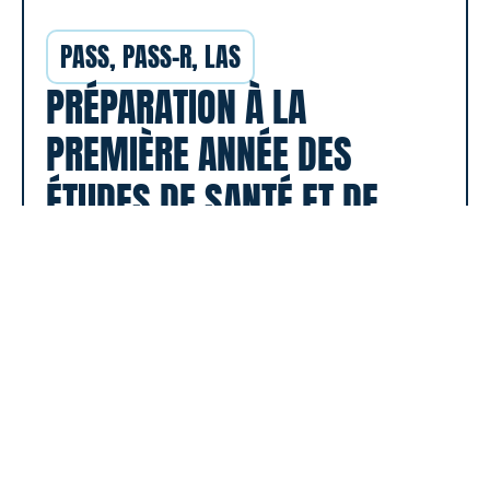
PASS, PASS-R, LAS
PRÉPARATION À LA
PREMIÈRE ANNÉE DES
ÉTUDES DE SANTÉ ET DE
RÉADAPTATION
Un accompagnement pour se préparer à
ère
réussir la 1
année des études de Santé à
Clermont-Ferrand, en Parcours d’Accès
Spécifique Santé (PASS), Portail Réadaptation
(PASS-R) ou en Licence Accès Santé (LAS).
EN SAVOIR PLUS