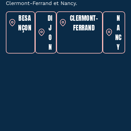
Clermont-Ferrand et Nancy.
BESA
DI
CLERMONT-
N
NÇON
J
FERRAND
A
O
NC
N
Y