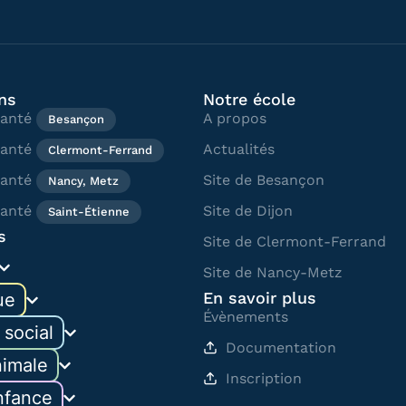
ns
Notre école
Santé
A propos
Besançon
Santé
Actualités
Clermont-Ferrand
Santé
Site de Besançon
Nancy, Metz
Santé
Site de Dijon
Saint-Étienne
s
Site de Clermont-Ferrand
Site de Nancy-Metz
En savoir plus
ue
Évènements
 social
Documentation
nimale
Inscription
nfance