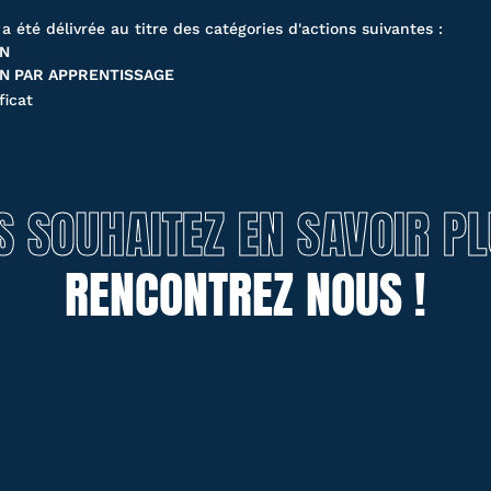
 a été délivrée au titre des catégories d'actions suivantes :
ON
N PAR APPRENTISSAGE
ficat
S SOUHAITEZ EN SAVOIR PL
RENCONTREZ NOUS !